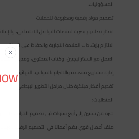
المسؤوليات:
تصميم مواد رقمية ومطبوعة للحملات
ابتكار تصاميم بصرية لمنصات التواصل الاجتماعي، والإعلانات
الالتزام بإرشادات العلامة التجارية والحفاظ على اتساقها
العمل مع الاستراتيجيين، وكتاب المحتوى، ومديري المشار
إدارة مشاريع متعددة والالتزام بالمواعيد النهائية
 NOW
تقديم أفكار مبتكرة خلال مراحل التطوير الإبداعي
المتطلبات:
خبرة من سنتين إلى أربع سنوات في تصميم الجرافيك (الخب
ملف أعمال قوي يضم أعمالاً في التصميم الرقمي وبناء ال