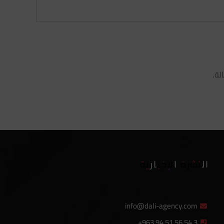
النشرة الإخبارية
info@dali-agency.com
+963 94 51 56 54 3