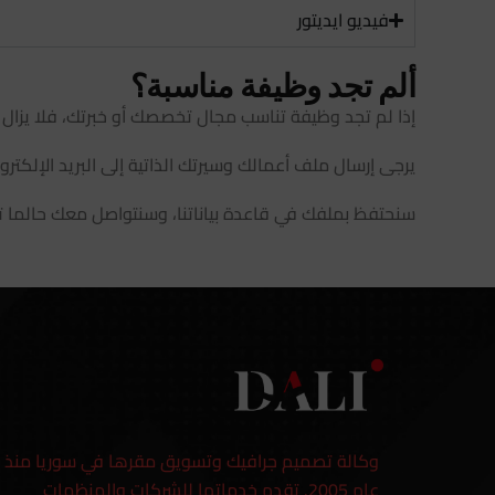
فيديو ايديتور
ألم تجد وظيفة مناسبة؟
إذا لم تجد وظيفة تناسب مجال تخصصك أو خبرتك، فلا يزال ب
يرجى إرسال ملف أعمالك وسيرتك الذاتية إلى البريد الإلكتروني info@dali-agency.com مع ذكر الوظيفة المطلوبة في عنوان ال
سنحتفظ بملفك في قاعدة بياناتنا، وسنتواصل معك حالما ت
وكالة تصميم جرافيك وتسويق مقرها في سوريا منذ
عام 2005. تقدم خدماتها للشركات والمنظمات