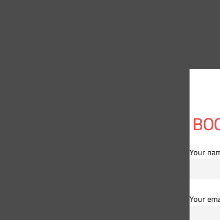
BOO
Your na
Your ema