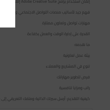
إتقان استخدام برامج Adobe Creative Suite إتقان برنامج Figma ميزة إضافية
فهم جيد لأساليب منصات التواصل الاجتماعي والإعلان ال
مهارات تواصل وتعاون ممتازة
القدرة على إدارة الوقت والعمل بكفاءة
ما نقدمه:
بيئة عمل تعاونية
تنوع في المشاريع والعملاء
فرص لتطوير مهاراتك
راتب ومزايا تنافسية
كيفية التقديم: أرسل سيرتك الذاتية وملفك التعريفي إلى info@dali-agency.com مع كتابة “مصمم جرافيك” في خانة الموضوع.